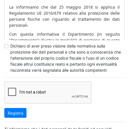
La informiamo che dal 25 maggio 2018 si applica il
Regolamento UE 2016/679 relativo alla protezione delle
persone fisiche con riguardo al trattamento dei dati
personali.
Con questa informativa il Dipartimento (in seguito
"Dipartimento") illustra le modalità di gestione di questo
sito, come utilizzerà i dati che La riguardano, inclusi
Dichiaro di aver preso visione della normativa sulla
quelli da Lei forniti, per usufruire dei servizi presenti sul
protezione dei dati personali e che sono a conoscenza che
sito web e quali sono i diritti che Le sono riconosciuti dal
l'alterazione del proprio codice fiscale o l'uso di un codice
Regolamento UE 2016/679.
fiscale altrui costituisce reato e pertanto ogni eventualità
riscontrata verrà segnalata alle autorità competenti
Il Dipartimento pone, infatti, costante attenzione alla
protezione dei dati personali degli utenti.
L'informativa non è valida per altri siti web
eventualmente consultabili tramite i link presenti, di cui
il Dipartimento non è in alcun modo responsabile.
Dati di navigazione
Registra
I sistemi informatici e le procedure software preposte al
funzionamento di questo sito web acquisiscono, nel